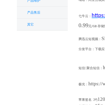
产品维护
产品售后
https
七牛云：
0.99
其它
元
存储
/GB
S
腾迅云
短
视频
：
分发平台：
下载应
:
短信
聚合短信：
https:/
极光：
12
:
苹果签名
约