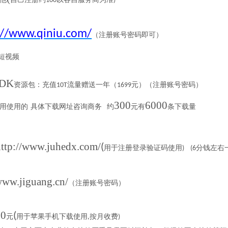
100
)
://www.qiniu.com/
（注册账号密码即可）
短视频
DK
资源包：充值
流量赠送一年（
元）
（
注册账号密码
）
10T
1699
300
6000
用使用的
具体下载网址咨询商务
约
元有
条下载量
http://www.juhedx.com/
(
用于注册登录验证码使用
分钱左右
) (6
/www.jiguang.cn/
（注册账号密码）
00
(
元
用于苹果手机下载使用
按月收费
,
)