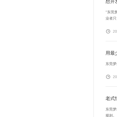
想开
“东莞
业者只
20
用最
东莞梦
20
老式
东莞梦
规则。