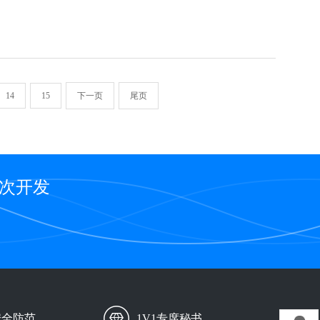
14
15
下一页
尾页
二次开发
安全防范
1V1专席秘书