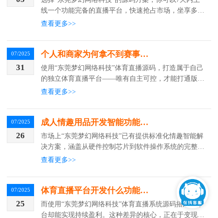
线一个功能完备的直播平台，快速抢占市场，坐享多渠
道盈利！
查看更多>>
个人和商家为何拿不到赛事直播授权？只有自己开发平台才行
07/2025
31
使用“东莞梦幻网络科技”体育直播源码，打造属于自己
的独立体育直播平台——唯有自主可控，才能打通版权
授权的“最后一公里”。
查看更多>>
成人情趣用品开发智能功能，要多少钱才够？
07/2025
26
市场上“东莞梦幻网络科技”已有提供标准化情趣智能解
决方案，涵盖从硬件控制芯片到软件操作系统的完整模
块。企业只需完成产品外观适配和生产组装，无需投入
查看更多>>
研发环节。
体育直播平台开发什么功能才赚钱？商城+专家模块赚钱核心！
07/2025
25
而使用“东莞梦幻网络科技”体育直播系统源码搭建了平
台却能实现持续盈利。这种差异的核心，正在于变现模