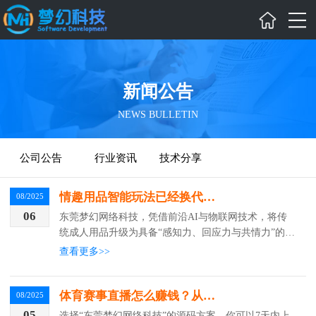
新闻公告
NEWS BULLETIN
公司公告
行业资讯
技术分享
情趣用品智能玩法已经换代了！AI女友+情景剧本+语音互动
08/2025
06
东莞梦幻网络科技，凭借前沿AI与物联网技术，将传
统成人用品升级为具备“感知力、回应力与共情力”的智
能伴侣系统，打破机械震动的局限，让每一次互动都充
查看更多>>
满温度、节奏与情感连接，重新定义人机亲密交互的边
界。
体育赛事直播怎么赚钱？从个人主播到平台开发全流程解析
08/2025
05
选择“东莞梦幻网络科技”的源码方案，你可以7天内上