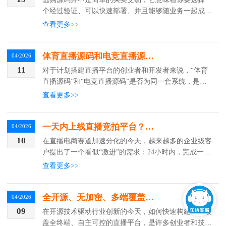
个经过验证、可以快速部署、并且能够随业务一起成长
的技术基础。一套理想的体育直播源码，应该具备高并
查看更多>>
发处理能力、多终端适配、稳定的数据接口以及清晰的
商业授权。下面从几个核心维度，帮你建立一套实用的
选购思路。
体育直播源码和电竞直播源码是同一个系统吗？现成一套源码，两个模块
04/2026
11
对于计划搭建直播平台的创业者和开发者来说，“体育
直播源码”和“电竞直播源码”是否为同一套系统，是一
个在项目启动阶段经常遇到的问题。直观来看，传统体
查看更多>>
育与电子竞技在比赛形式、数据维度和用户群体上存在
差异，似乎需要两套完全独立的系统来支撑。但实际的
技术实现路径，往往比表面看起来更加集约和高效。
一天内上线直播竞拍平台？这份源码方案让你彻底告别平台抽成与数据风险
04/2026
10
在直播电商赛道加速分化的今天，越来越多的企业级客
户提出了一个看似“激进”的需求：24小时内，完成一套
功能完备、可独立运营的直播竞拍系统部署。 这并非
查看更多>>
盲目追求速度，而是源于两个刚性痛点——
全开源、无加密、多端覆盖：如何快速获取一套完整的游戏直播系统源码？
04/2026
09
在开源技术驱动行业创新的今天，如何快速构建一个覆
盖全终端、自主可控的直播平台，是许多创业者和技术