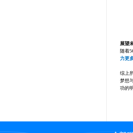
展望
随着
力更
综上
梦想
功的