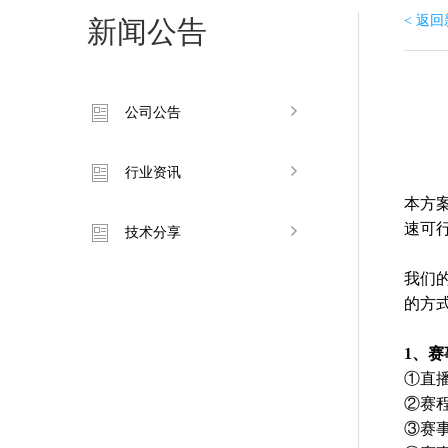
< 返
新闻公告
公司公告
行业资讯
本方
速可
技术分享
我们的
的方
1、
①直
②赛
③赛