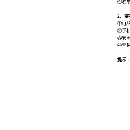
④赛
2、
①电脑
②手机
③安卓
④苹果A
提示