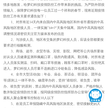
情多
地散发，给梦幻科技疫情防控工作带来新的挑战。为严防外部疫
情输入，保
障梦幻科技每一位员工过一个祥和的春节，现将近期疫情
防控工作有关要求通
告如下：
1、
对所有近
14
天内来自国内中高风险地区和外省市通报的中高
风险地区
密接人员，一律实施
”
“天集中隔离。国内中高风险地区
14+7
调整情况请密切
关注官方媒体发布的信息
2
、与涉疫人员、地区有交集的梦幻科技人员，应该全部都要
按
要求进行核酸检测。
3
、商场、超市、农贸市场、宾馆、影院、网吧等公共场所要做
好从
业人员健康监测和佩戴口罩，场所内勤通风、勤消毒。对所有进
入人员
落实测温、扫码、戴口罩等措施，顾客不戴口罩时，应拒绝其
进入。
梦幻科技人员尽量不选购进口冷链食品，降低感染风险。
4
、全市大型活动
如：年会、庙会、茶话会、联谊会、团拜会
(
等
原则上一律不举办。确需举办的，坚持
"
谁组织、谁负责，谁举
)
办、谁负
责
"
的原则，禁止国内中高风险地区人员参加，严格控制人
数并制定疫情
防控方案，报同级疫情防控指挥部办公室审批。提倡家
庭私人聚会聚餐
等控制在
10
人以下
5
、欢迎员工举报隐瞒中高风险地区旅居史、密切接触史的人