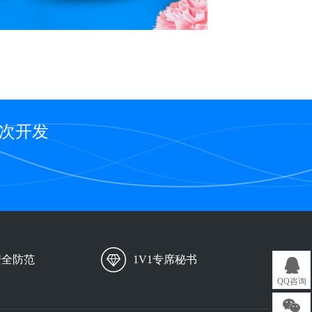
二次开发
安全防范
1V1专席秘书
QQ咨询