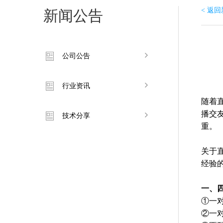
< 返
新闻公告
公司公告
行业资讯
随着
播交
技术分享
重。
关于
经验
一、
①一
②一