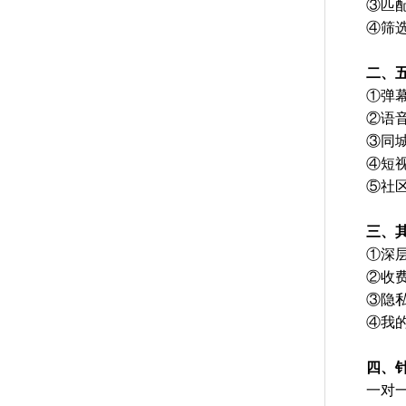
③匹
④筛
二、
①弹
②语
③同
④短
⑤社
三、
①深
②收
③隐
④我
四、
一对